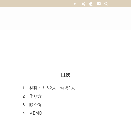
目次
材料：大人2人＋幼児2人
作り方
献立例
MEMO