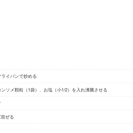
フライパンで炒める
）、コンソメ顆粒（1袋）、お塩（小1/2）を入れ沸騰させる
す
宜混ぜる