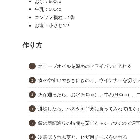
お水：500cc
牛乳：500cc
コンソメ顆粒：1袋
お塩：小さじ1/2
作り方
オリーブオイルを深めのフライパンに入れる
食べやすい大きさにきのこ、ウインナーを切り
火が通ったら、お水(500cc）、牛乳(500cc
沸騰したら、パスタを半分に折って入れてほぐ
袋の表記通りの時間を茹でる ※くっつくので適
冷凍ほうれん草と、ピザ用チーズをいれる