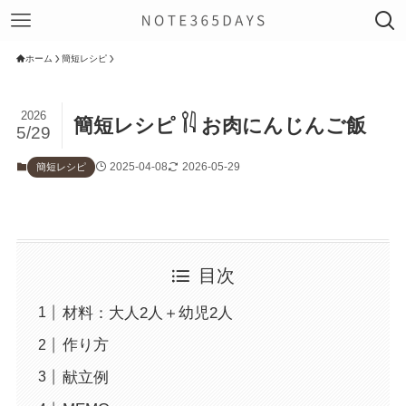
ホーム
簡短レシピ
2026
簡短レシピ 𓌉𓇋 お肉にんじんご飯
5/29
2025-04-08
2026-05-29
簡短レシピ
目次
材料：大人2人＋幼児2人
作り方
献立例