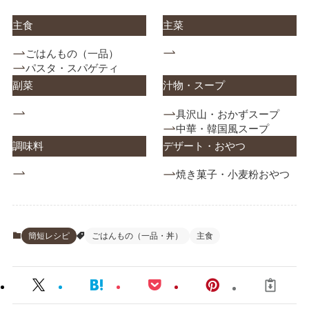
主
食
主菜
ごはんもの（一品）
パスタ・スパゲティ
副菜
汁物・スープ
具沢山・おかずスープ
中華・韓国風スープ
調味料
デザート・おやつ
焼き菓子・小麦粉おやつ
簡短レシピ
ごはんもの（一品・丼）
主食