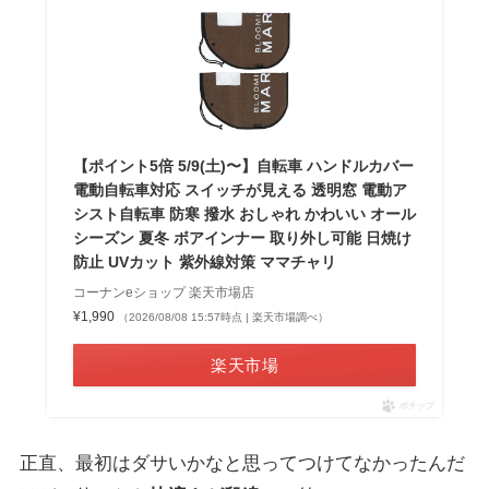
【ポイント5倍 5/9(土)〜】自転車 ハンドルカバー
電動自転車対応 スイッチが見える 透明窓 電動ア
シスト自転車 防寒 撥水 おしゃれ かわいい オール
シーズン 夏冬 ボアインナー 取り外し可能 日焼け
防止 UVカット 紫外線対策 ママチャリ
コーナンeショップ 楽天市場店
¥1,990
（2026/08/08 15:57時点 | 楽天市場調べ）
楽天市場
ポチップ
正直、最初はダサいかなと思ってつけてなかったんだ