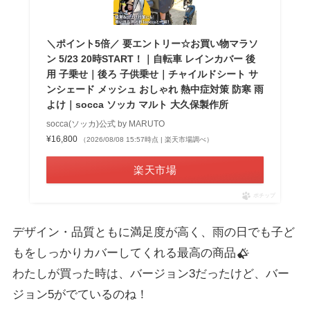
＼ポイント5倍／ 要エントリー☆お買い物マラソ
ン 5/23 20時START！｜自転車 レインカバー 後
用 子乗せ｜後ろ 子供乗せ｜チャイルドシート サ
ンシェード メッシュ おしゃれ 熱中症対策 防寒 雨
よけ｜socca ソッカ マルト 大久保製作所
socca(ソッカ)公式 by MARUTO
¥16,800
（2026/08/08 15:57時点 | 楽天市場調べ）
楽天市場
ポチップ
デザイン・品質ともに満足度が高く、雨の日でも子ど
もをしっかりカバーしてくれる最高の商品
わたしが買った時は、バージョン3だったけど、バー
ジョン5がでているのね！