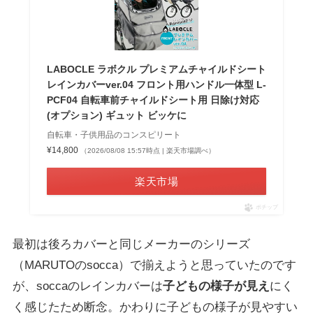
LABOCLE ラボクル プレミアムチャイルドシート
レインカバーver.04 フロント用ハンドル一体型 L-
PCF04 自転車前チャイルドシート用 日除け対応
(オプション) ギュット ビッケに
自転車・子供用品のコンスピリート
¥14,800
（2026/08/08 15:57時点 | 楽天市場調べ）
楽天市場
ポチップ
最初は後ろカバーと同じメーカーのシリーズ
（MARUTOのsocca）で揃えようと思っていたのです
が、soccaのレインカバーは
子どもの様子が見え
にく
く感じたため断念。かわりに子どもの様子が見やすい