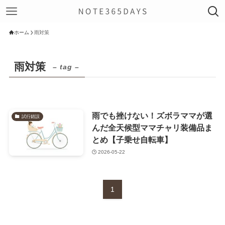
ホーム
雨対策
雨対策
– tag –
雨でも挫けない！ズボラママが選
試行錯誤
んだ全天候型ママチャリ装備品ま
とめ【子乗せ自転車】
2026-05-22
1