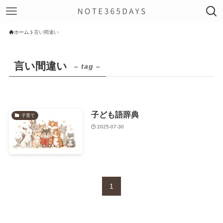
ホーム
言い間違い
言い間違い
– tag –
子ども語辞典
子育て
2025-07-30
1