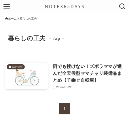
ホーム
暮らしの工夫
暮らしの工夫
– tag –
雨でも挫けない！ズボラママが選
試行錯誤
んだ全天候型ママチャリ装備品ま
とめ【子乗せ自転車】
2026-05-22
1