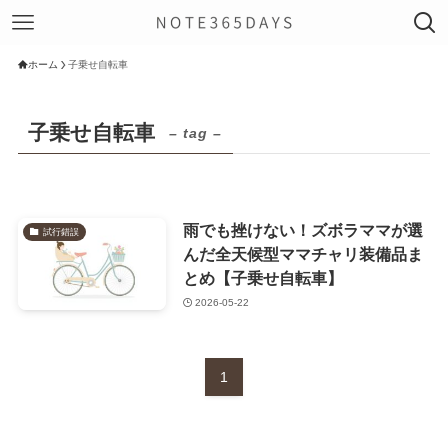
ホーム
子乗せ自転車
子乗せ自転車
– tag –
雨でも挫けない！ズボラママが選
試行錯誤
んだ全天候型ママチャリ装備品ま
とめ【子乗せ自転車】
2026-05-22
1