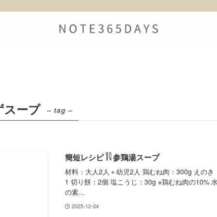
ずスープ
– tag –
簡短レシピ 𓌉𓇋 参鶏湯スープ
材料：大人2人＋幼児2人 鶏むね肉：300g えのき
1 切り餅：2個 塩こうじ：30g ※鶏むね肉の10% 水
の素...
2025-12-04