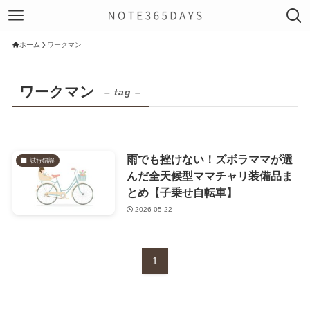
ホーム
ワークマン
ワークマン
– tag –
雨でも挫けない！ズボラママが選
試行錯誤
んだ全天候型ママチャリ装備品ま
とめ【子乗せ自転車】
2026-05-22
1