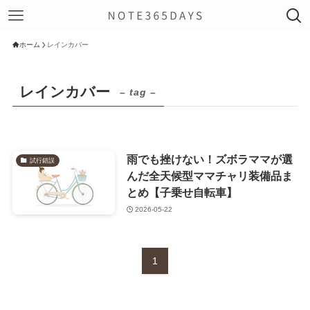
ホーム
レインカバー
レインカバー
– tag –
雨でも挫けない！ズボラママが選
試行錯誤
んだ全天候型ママチャリ装備品ま
とめ【子乗せ自転車】
2026-05-22
1